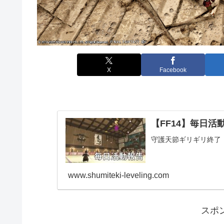
X
Facebook
【FF14】毎日活動報
守護天節ギリギリ終了
www.shumiteki-leveling.com
スポ