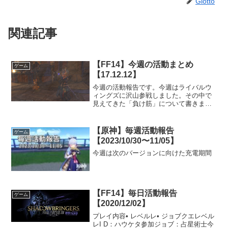
Giotto
関連記事
【FF14】今週の活動まとめ
ゲーム
【17.12.12】
今週の活動報告です。今週はライバルウ
ィングズに沢山参戦しました。その中で
見えてきた「負け筋」について書きまし
た。
【原神】毎週活動報告
ゲーム
【2023/10/30〜11/05】
今週は次のバージョンに向けた充電期間
【FF14】毎日活動報告
ゲーム
【2020/12/02】
プレイ内容• レベルレ• ジョブクエレベル
レI D：ハウケタ参加ジョブ：占星術士今