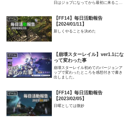
日はジョブになってから最初に来ること
になるであろうダンジョンハウケタで
す。今日も若葉ちゃんを3人との攻略で
す。初見ではないようでしたが、道順を
【FF14】毎日活動報告
ゲーム
覚えていない感じ...
【2024/01/11】
新しくやることを決めた
【崩壊スターレイル】ver1.1にな
ゲーム
って変わった事
崩壊スターレイル初めてのバージョンア
ップで変わったところを感想付きで書き
出しました。
【FF14】毎日活動報告
ゲーム
【2023/02/05】
日曜としては微妙