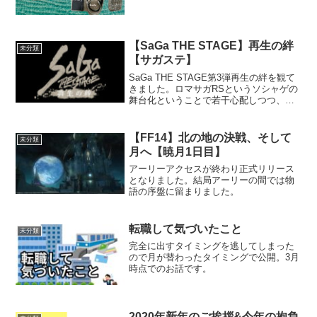
紹介します。
【SaGa THE STAGE】再生の絆
未分類
【サガステ】
SaGa THE STAGE第3弾再生の絆を観て
きました。ロマサガRSというソシャゲの
舞台化ということで若干心配しつつ、こ
れまでのサガステの実績を信じて観て来
ました。その感想等々を書きました。
【FF14】北の地の決戦、そして
未分類
月へ【暁月1日目】
アーリーアクセスが終わり正式リリース
となりました。結局アーリーの間では物
語の序盤に留まりました。
転職して気づいたこと
未分類
完全に出すタイミングを逃してしまった
ので月が替わったタイミングで公開。3月
時点でのお話です。
2020年新年のご挨拶&今年の抱負