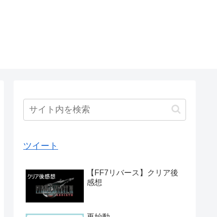
ツイート
【FF7リバース】クリア後
感想
再始動