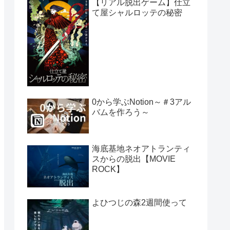
【リアル脱出ゲーム】仕立
て屋シャルロッテの秘密
0から学ぶNotion～＃3アル
バムを作ろう～
海底基地ネオアトランティ
スからの脱出【MOVIE
ROCK】
よひつじの森2週間使って