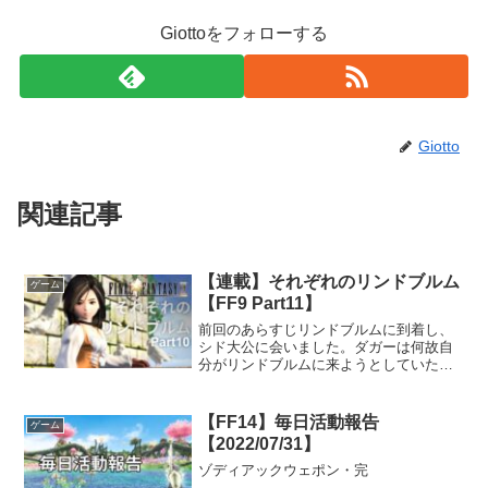
Giottoをフォローする
Giotto
関連記事
【連載】それぞれのリンドブルム
ゲーム
【FF9 Part11】
前回のあらすじリンドブルムに到着し、
シド大公に会いました。ダガーは何故自
分がリンドブルムに来ようとしていたの
かをやっと話します。しかし、その事を
シドは知っており、ジタンたちタンタラ
スにガーネット姫の誘拐を依頼したのも
【FF14】毎日活動報告
ゲーム
シド自身でした。今回の物...
【2022/07/31】
ゾディアックウェポン・完