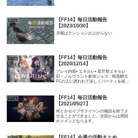
【FF14】毎日活動報告
ゲーム
【2023/10/30】
月曜はテンションが上がらない
【FF14】毎日活動報告
ゲーム
【2020/12/14】
プレイ内容• エキルレ• 星芒祭エキルレ
ID：ノルヴラント参加ジョブ：暗黒騎士
FCの人に誘われて珍しくパーティを組ん
での参加でした。最初ヒーラーとDPSで
申請しましたが、思ったよりも時間がか
かりそうだったのでタンクに変えて即シ
【FF14】毎日活動報告
ゲーム
ャキで行きまし...
【2021/05/27】
何とかセイブザクイーンの物語を終了さ
せることができました。次回からは周回
がメインとなります。
【FF14】今週の活動まとめ