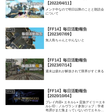
【2022/04/11】
メンテ中なので明日以降のことと朗読会
について
【FF14】毎日活動報告
ゲーム
【2023/07/09】
無人島ちゃんとやんないと
【FF14】毎日活動報告
ゲーム
【2023/07/14】
週末は疲れが解放されて限界がすぐ来る
【FF14】毎日活動報告
ゲーム
【2020/10/04】
プレイ内容• エキルレ• 蛮族デイリーエキ
ルレID：ノルヴランド参加ジョブ：学者
奇譚がまだ集まっていないのでエキルレ