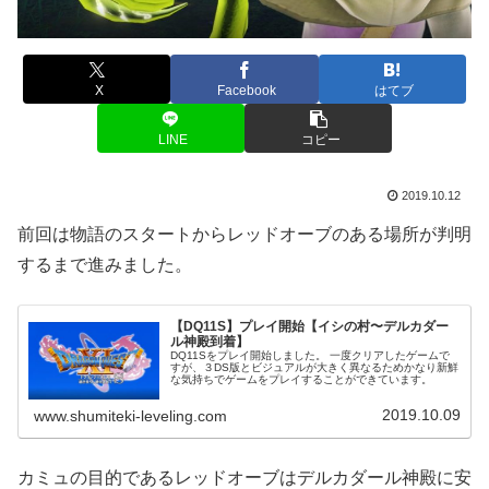
X
Facebook
はてブ
LINE
コピー
2019.10.12
前回は物語のスタートからレッドオーブのある場所が判明
するまで進みました。
【DQ11S】プレイ開始【イシの村〜デルカダー
ル神殿到着】
DQ11Sをプレイ開始しました。 一度クリアしたゲームで
すが、３DS版とビジュアルが大きく異なるためかなり新鮮
な気持ちでゲームをプレイすることができています。
2019.10.09
www.shumiteki-leveling.com
カミュの目的であるレッドオーブはデルカダール神殿に安