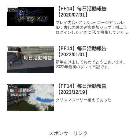
【FF14】毎日活動報告
ゲーム
【2020/07/31】
プレイ内容• アラルレ• ゴージアラルレ
ID：古代の民の迷宮参加ジョブ：機工士
ログインしたときにFCで募集していたの
で一緒に行ってきました。何かの生放送
で吉Pが下限で行った際は阿鼻驚嘆になっ
ていましたが、普通に行く分には問題な
【FF14】毎日活動報告
ゲーム
くクリアできま...
【2022/01/01】
新年あけましておめでとうございます。
2022年最初のプレイ日記です。
【FF14】毎日活動報告
ゲーム
【2023/12/19】
クリスマスツリー植えてあった
スポンサーリンク