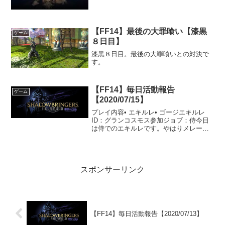
【FF14】最後の大罪喰い【漆黒
ゲーム
８日目】
漆黒８日目。最後の大罪喰いとの対決で
す。
【FF14】毎日活動報告
ゲーム
【2020/07/15】
プレイ内容• エキルレ• ゴージエキルレ
ID：グランコスモス参加ジョブ：侍今日
は侍でのエキルレです。やはりメレーは
目に見えてダメージを与えているという
のがわかります。DPSをやれば少なから
ず他のロールよりはダメージを出してい
るのを実感できま...
スポンサーリンク
【FF14】毎日活動報告【2020/07/13】