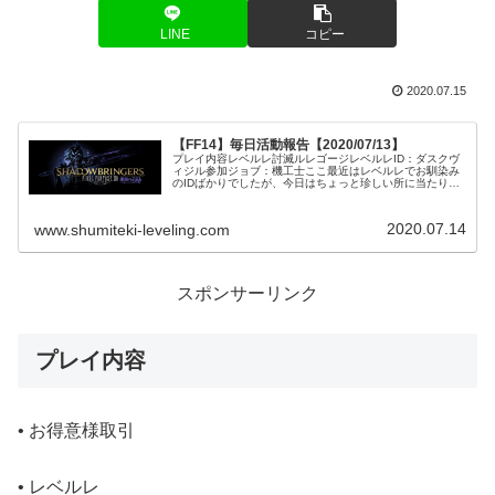
LINE
コピー
2020.07.15
【FF14】毎日活動報告【2020/07/13】
プレイ内容レベルレ討滅ルレゴージレベルレID：ダスクヴ
ィジル参加ジョブ：機工士ここ最近はレベルレでお馴染み
のIDばかりでしたが、今日はちょっと珍しい所に当たりま
した。とは言ってもここは蒼天IDの最初のIDなので割と当
たりやすい所かもしれませ...
2020.07.14
www.shumiteki-leveling.com
スポンサーリンク
プレイ内容
• お得意様取引
• レベルレ