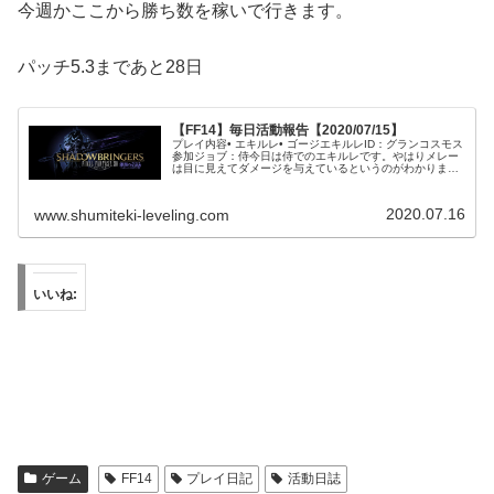
今週かここから勝ち数を稼いで行きます。
パッチ5.3まであと28日
【FF14】毎日活動報告【2020/07/15】
プレイ内容• エキルレ• ゴージエキルレID：グランコスモス
参加ジョブ：侍今日は侍でのエキルレです。やはりメレー
は目に見えてダメージを与えているというのがわかりま
す。DPSをやれば少なからず他のロールよりはダメージを
出しているのを実感できま...
2020.07.16
www.shumiteki-leveling.com
いいね:
ゲーム
FF14
プレイ日記
活動日誌