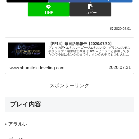
LINE
コピー
2020.08.01
【FF14】毎日活動報告【2020/07/30】
プレイ内容• エキルレ• ゴージエキルレID：グランコスモス
参加ジョブ：暗黒騎士今週はDPS→ヒーラーと参加してき
たので今日はタンクの日です。タンクの中でも少し久しぶ
りの暗黒騎士で参加しました。タンクの装備もエデンコー
ルを卒業してクリスタリ...
2020.07.31
www.shumiteki-leveling.com
スポンサーリンク
プレイ内容
• アラルレ