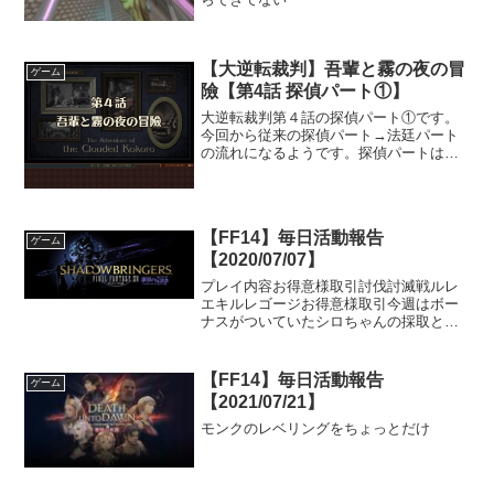
【大逆転裁判】吾輩と霧の夜の冒
ゲーム
險【第4話 探偵パート①】
大逆転裁判第４話の探偵パート①です。
今回から従来の探偵パート→法廷パート
の流れになるようです。探偵パートは短
いとたかをくくっていましたが、思って
いたよりも長く探偵パートですら分割で
す。
【FF14】毎日活動報告
ゲーム
【2020/07/07】
プレイ内容お得意様取引討伐討滅戦ルレ
エキルレゴージお得意様取引今週はボー
ナスがついていたシロちゃんの採取と、
ボーナスがなかったカイシルの制作をや
っておきました。討伐討滅戦ルレ対象：
真ガルーダ参加ジョブ：機工士久しぶり
【FF14】毎日活動報告
ゲーム
の討滅戦ルレです。真ガル...
【2021/07/21】
モンクのレベリングをちょっとだけ