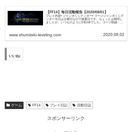
【FF14】毎日活動報告【2020/08/01】
プレイ内容• ジャンボくじテンダー• ゴージジャンボくじテ
ンダー今日は土曜日なので抽選日です。ちょっとは期待し
ましたが、いつものように5等3本でした。ゴージ戦績：2
戦2勝（8戦7勝）参加ジョブ：侍（申請時：黒魔道士）今
日も2戦2勝です。試合...
2020.08.02
www.shumiteki-leveling.com
いいね:
ゲーム
FF14
プレイ日記
活動日誌
スポンサーリンク