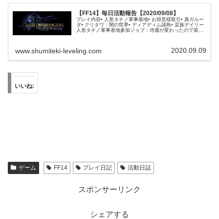
【FF14】毎日活動報告【2020/09/08】
プレイ内容• 人形タチノ軍事基地• お得意様取引• 真ガルー
ダ• クリタワ：闇の世界• ディアディム諸島• 蛮族デイリー
人形タチノ軍事基地参加ジョブ：侍週が変わったので装備
を求めてチャレンジです。先週と同じく週の最初はFCでフ
ルパーティを組...
2020.09.09
www.shumiteki-leveling.com
いいね:
ゲーム
FF14
プレイ日記
活動日誌
スポンサーリンク
シェアする