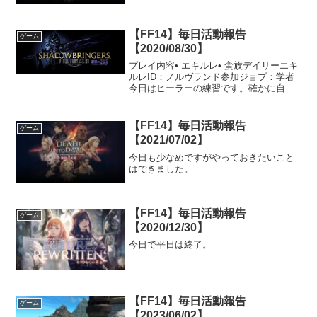
【FF14】毎日活動報告
ゲーム
【2020/08/30】
プレイ内容• エキルレ• 蛮族デイリーエキ
ルレID：ノルヴランド参加ジョブ：学者
今日はヒーラーの練習です。確かに自分
はヒーラーは修行中の身ではあります
が、今日は異様にタンクの減りが早い。
装備の方を拝見してみると、なんと防具
【FF14】毎日活動報告
ゲーム
以外のILが440...
【2021/07/02】
今日も少なめですがやっておきたいこと
はできました。
【FF14】毎日活動報告
ゲーム
【2020/12/30】
今日で平日は終了。
【FF14】毎日活動報告
ゲーム
【2023/06/02】