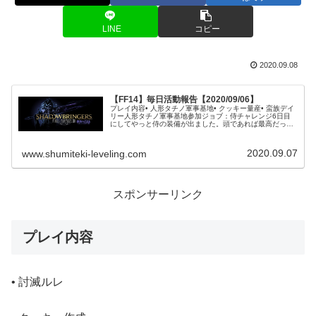
LINE
コピー
2020.09.08
【FF14】毎日活動報告【2020/09/06】
プレイ内容• 人形タチノ軍事基地• クッキー量産• 蛮族デイ
リー人形タチノ軍事基地参加ジョブ：侍チャレンジ6日目
にしてやっと侍の装備が出ました。頭であれば最高だった
のですが、次点である腕が出ました。競合してしまうモン
クもパーティにいなかった...
2020.09.07
www.shumiteki-leveling.com
スポンサーリンク
プレイ内容
• 討滅ルレ