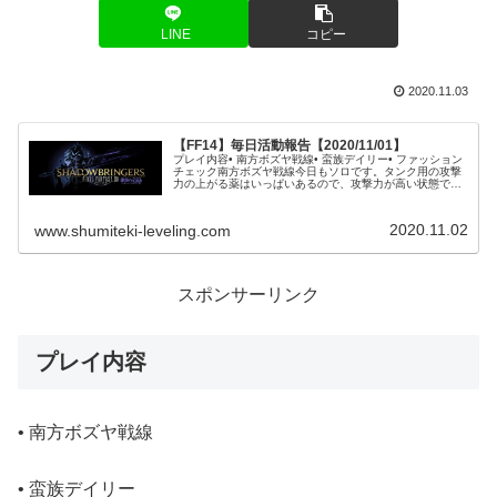
LINE
コピー
2020.11.03
【FF14】毎日活動報告【2020/11/01】
プレイ内容• 南方ボズヤ戦線• 蛮族デイリー• ファッション
チェック南方ボズヤ戦線今日もソロです。タンク用の攻撃
力の上がる薬はいっぱいあるので、攻撃力が高い状態で戦
士でスカーミッシュ回りです。薬の効果でどれくらいの削
れているのかわかりません...
2020.11.02
www.shumiteki-leveling.com
スポンサーリンク
プレイ内容
• 南方ボズヤ戦線
• 蛮族デイリー