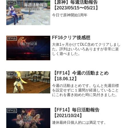
【原神】毎週活動報告
ゲーム
【2023/05/15〜05/21】
今日で原神開始1周年
FF16クリア後感想
ゲーム
大体1ヶ月かけてDLC含めてクリアしまし
た。評判はいろいろありますが非常に楽
しく遊べました。
【FF14】今週の活動まとめ
ゲーム
【18.06.12】
今週の活動まとめです。なんと先週目標
を設定せずに１週間が経過していること
にこれを書き始めた時に気付きました。
【FF14】毎日活動報告
ゲーム
【2021/10/24】
連休最終日個人的には満足です。