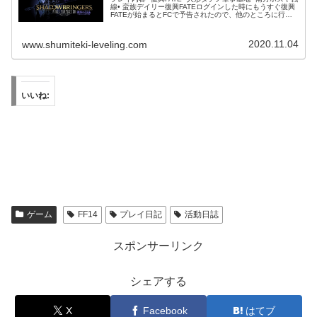
線• 蛮族デイリー復興FATEログインした時にもうすぐ復興
FATEが始まるとFCで予告されたので、他のところに行く
前に蒼天街へ移動しました。自信としては通算3回目くら
いの運動会...
2020.11.04
www.shumiteki-leveling.com
いいね:
ゲーム
FF14
プレイ日記
活動日誌
スポンサーリンク
シェアする
X
Facebook
はてブ