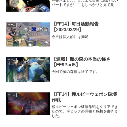
を書きました。まだまだ自由に動けない
パートですがここをしっかりと見て覚え
ておくと、これからFF9の物語内での各
キャラクターの変化がよくわかります。
【FF14】毎日活動報告
ゲーム
【2023/03/29】
今日は個人的には満足
【連載】魔の森の本当の怖さ
ゲーム
【FF9Part5】
今回で魔の森編は終了です。
【FF14】極ルビーウェポン破壊
ゲーム
作戦
極ルビーウェポン破壊作戦をクリアでき
たので、ギミックの覚書と感想を書きま
した。