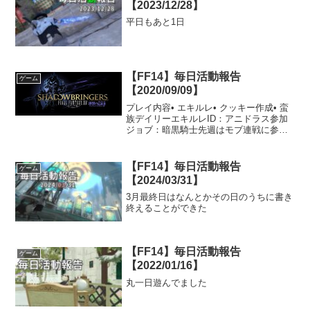
【2023/12/28】
平日もあと1日
【FF14】毎日活動報告
ゲーム
【2020/09/09】
プレイ内容• エキルレ• クッキー作成• 蛮
族デイリーエキルレID：アニドラス参加
ジョブ：暗黒騎士先週はモブ連戦に参加
したため回数の少なかったエキルレ。今
週はまだまだ奇譚を稼いでいないのでエ
キルレもしっかりと回します。最近はタ
【FF14】毎日活動報告
ゲーム
ンクを使うなら...
【2024/03/31】
3月最終日はなんとかその日のうちに書き
終えることができた
【FF14】毎日活動報告
ゲーム
【2022/01/16】
丸一日遊んでました