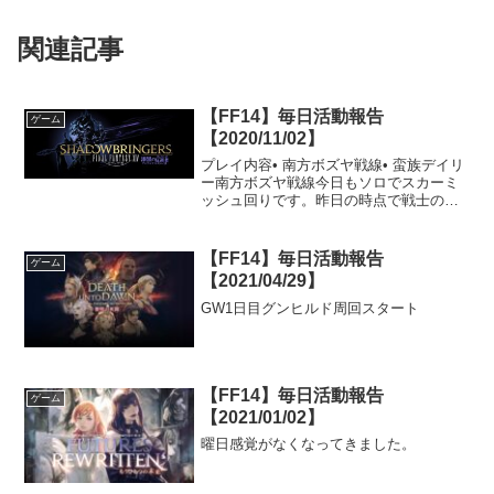
関連記事
【FF14】毎日活動報告
ゲーム
【2020/11/02】
プレイ内容• 南方ボズヤ戦線• 蛮族デイリ
ー南方ボズヤ戦線今日もソロでスカーミ
ッシュ回りです。昨日の時点で戦士の経
験値は8割以上溜まっていたので、数回の
スカーミッシュでレベルが上がりまし
た。これで戦士のレベルは74です。この
【FF14】毎日活動報告
ゲーム
先アクションは増...
【2021/04/29】
GW1日目グンヒルド周回スタート
【FF14】毎日活動報告
ゲーム
【2021/01/02】
曜日感覚がなくなってきました。