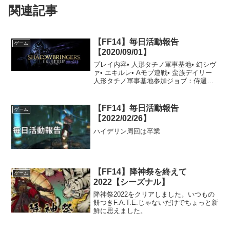
関連記事
【FF14】毎日活動報告
ゲーム
【2020/09/01】
プレイ内容• 人形タチノ軍事基地• 幻シヴ
ァ• エキルレ• Aモブ連戦• 蛮族デイリー
人形タチノ軍事基地参加ジョブ：侍週が
変わったので新しい装備を取りに行きま
した。ただし、今週は一発で欲しい装備
が出ませんでした。久しぶりに何回も回
【FF14】毎日活動報告
ゲーム
らないとい...
【2022/02/26】
ハイデリン周回は卒業
【FF14】降神祭を終えて
ゲーム
2022【シーズナル】
降神祭2022をクリアしました。いつもの
餅つきF.A.T.E.じゃないだけでちょっと新
鮮に思えました。