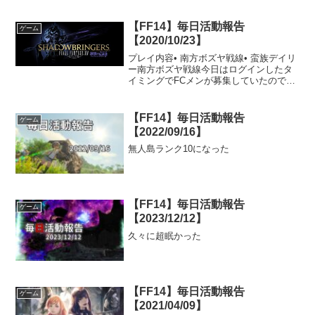
【FF14】毎日活動報告
ゲーム
【2020/10/23】
プレイ内容• 南方ボズヤ戦線• 蛮族デイリ
ー南方ボズヤ戦線今日はログインしたタ
イミングでFCメンが募集していたので一
緒に行きました。人数が集まらなかった
ので2人での参加です。その人はもうラン
クはカンストしていますが、まだマウン
【FF14】毎日活動報告
ゲーム
トが出ていない...
【2022/09/16】
無人島ランク10になった
【FF14】毎日活動報告
ゲーム
【2023/12/12】
久々に超眠かった
【FF14】毎日活動報告
ゲーム
【2021/04/09】