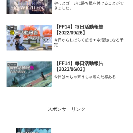
やっとゴージに勝ち星を付けることがで
きました。
【FF14】毎日活動報告
ゲーム
【2022/09/26】
今日からしばらく超省エネ活動になる予
定
【FF14】毎日活動報告
ゲーム
【2023/06/03】
今日はめちゃ来うちゃ遊んだ感ある
スポンサーリンク