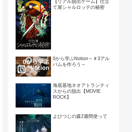
【リアル脱出ゲーム】仕立
て屋シャルロッテの秘密
0から学ぶNotion～＃3アル
バムを作ろう～
海底基地ネオアトランティ
スからの脱出【MOVIE
ROCK】
よひつじの森2週間使って