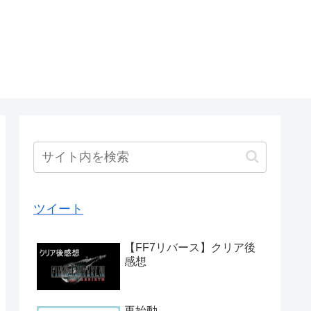
ツイート
【FF7リバース】クリア後
感想
再始動