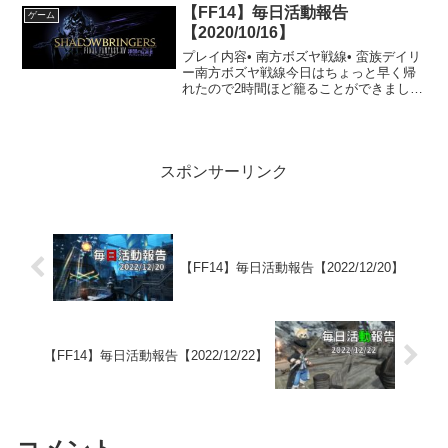
【FF14】毎日活動報告
ゲーム
【2020/10/16】
プレイ内容• 南方ボズヤ戦線• 蛮族デイリ
ー南方ボズヤ戦線今日はちょっと早く帰
れたので2時間ほど籠ることができまし
た。ラッキーなことにログイン時にFCで
ボズヤへ行くところだったようで混ぜて
もらいました。初日以来のパーティを組
んでのボズヤです...
スポンサーリンク
【FF14】毎日活動報告【2022/12/20】
【FF14】毎日活動報告【2022/12/22】