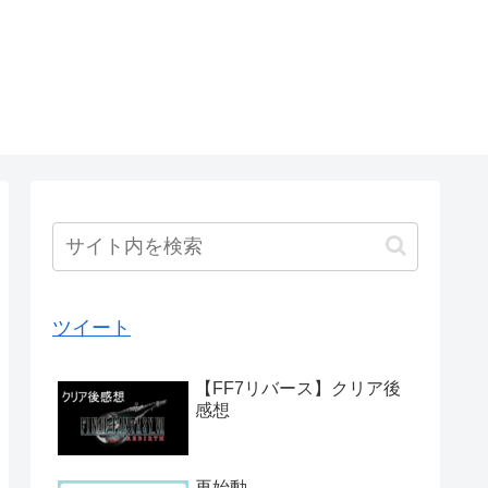
ツイート
【FF7リバース】クリア後
感想
再始動