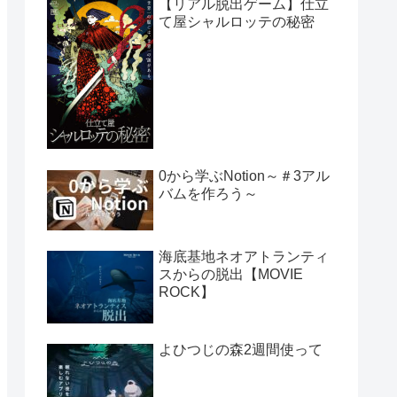
【リアル脱出ゲーム】仕立
て屋シャルロッテの秘密
0から学ぶNotion～＃3アル
バムを作ろう～
海底基地ネオアトランティ
スからの脱出【MOVIE
ROCK】
よひつじの森2週間使って