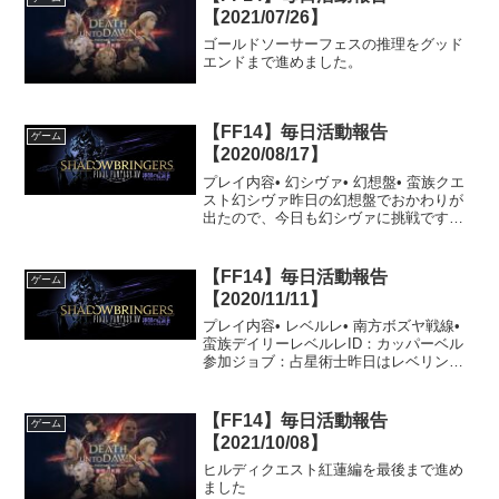
【2021/07/26】
ゴールドソーサーフェスの推理をグッド
エンドまで進めました。
【FF14】毎日活動報告
ゲーム
【2020/08/17】
プレイ内容• 幻シヴァ• 幻想盤• 蛮族クエ
スト幻シヴァ昨日の幻想盤でおかわりが
出たので、今日も幻シヴァに挑戦です。
今回はFCメンに助っ人は頼まずにRFで直
接行ってきました。結局2滅して3戦目で
クリアできました。また1時間近くシヴァ
【FF14】毎日活動報告
ゲーム
に使って...
【2020/11/11】
プレイ内容• レベルレ• 南方ボズヤ戦線•
蛮族デイリーレベルレID：カッパーベル
参加ジョブ：占星術士昨日はレベリング
しなかったので、今日はまずはレベルレ
からスタートです。自分の占星術士のレ
ベル自体が低いこともあって、今日も低
【FF14】毎日活動報告
ゲーム
レベルIDです...
【2021/10/08】
ヒルディクエスト紅蓮編を最後まで進め
ました