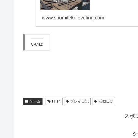
www.shumiteki-leveling.com
いいね:
ゲーム
FF14
プレイ日記
活動日誌
スポ
シ