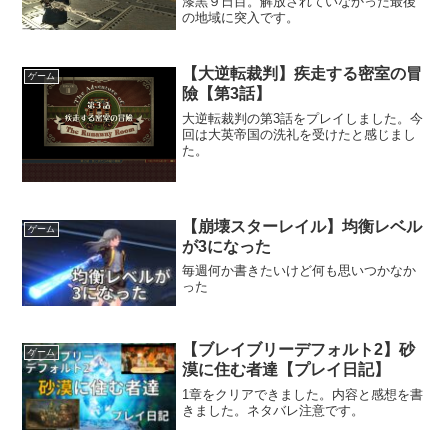
漆黒９日目。解放されていなかった最後
の地域に突入です。
【大逆転裁判】疾走する密室の冒
ゲーム
險【第3話】
大逆転裁判の第3話をプレイしました。今
回は大英帝国の洗礼を受けたと感じまし
た。
【崩壊スターレイル】均衡レベル
ゲーム
が3になった
毎週何か書きたいけど何も思いつかなか
った
【ブレイブリーデフォルト2】砂
ゲーム
漠に住む者達【プレイ日記】
1章をクリアできました。内容と感想を書
きました。ネタバレ注意です。