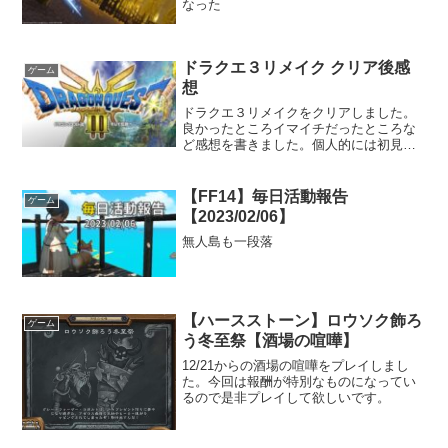
なった
ドラクエ３リメイク クリア後感
ゲーム
想
ドラクエ３リメイクをクリアしました。
良かったところイマイチだったところな
ど感想を書きました。個人的には初見な
ので非常に楽しめました。
【FF14】毎日活動報告
ゲーム
【2023/02/06】
無人島も一段落
【ハースストーン】ロウソク飾ろ
ゲーム
う冬至祭【酒場の喧嘩】
12/21からの酒場の喧嘩をプレイしまし
た。今回は報酬が特別なものになってい
るので是非プレイして欲しいです。