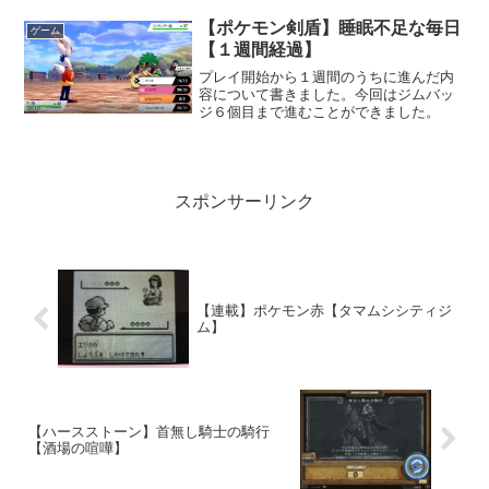
【ポケモン剣盾】睡眠不足な毎日
ゲーム
【１週間経過】
プレイ開始から１週間のうちに進んだ内
容について書きました。今回はジムバッ
ジ６個目まで進むことができました。
スポンサーリンク
【連載】ポケモン赤【タマムシシティジ
ム】
【ハースストーン】首無し騎士の騎行
【酒場の喧嘩】