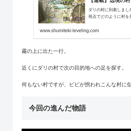
【連載】辺境の村に
ダリの村に到着しました
視点でどのように村を
www.shumiteki-leveling.com
霧の上に出た一行。
近くにダリの村で次の目的地への足を探す。
何もない村ですが、ビビが拐われこんな村に
今回の進んだ物語