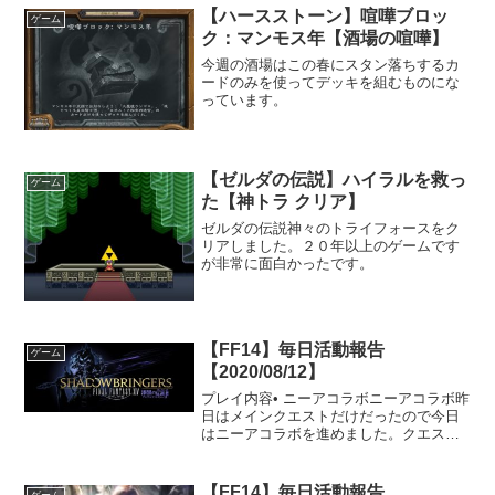
【ハースストーン】喧嘩ブロッ
ゲーム
ク：マンモス年【酒場の喧嘩】
今週の酒場はこの春にスタン落ちするカ
ードのみを使ってデッキを組むものにな
っています。
【ゼルダの伝説】ハイラルを救っ
ゲーム
た【神トラ クリア】
ゼルダの伝説神々のトライフォースをク
リアしました。２０年以上のゲームです
が非常に面白かったです。
【FF14】毎日活動報告
ゲーム
【2020/08/12】
プレイ内容• ニーアコラボニーアコラボ昨
日はメインクエストだけだったので今日
はニーアコラボを進めました。クエスト
の開始からダンジョンをクリアしてその
後のエピソードが終わるまでに大体2時間
くらいかかりました。クエストの内容と
【FF14】毎日活動報告