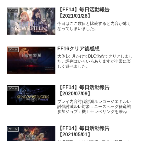
【FF14】毎日活動報告
ゲーム
【2021/01/28】
今日はここ数日と比較すると内容が薄く
なってしまいました。
FF16クリア後感想
ゲーム
大体1ヶ月かけてDLC含めてクリアしまし
た。評判はいろいろありますが非常に楽
しく遊べました。
【FF14】毎日活動報告
ゲーム
【2020/07/09】
プレイ内容討伐討滅ルレゴージエキルレ
討伐討滅ルレ対象：ニーズヘッグ征竜戦
参加ジョブ：機工士レベリングを兼ねて
のルーレット。久しぶりのニーズヘッグ
でした。極ではないので全滅は免れまし
たが、自分以外のDPSは全員一度倒れま
【FF14】毎日活動報告
ゲーム
した。若葉が多かったの...
【2021/05/01】