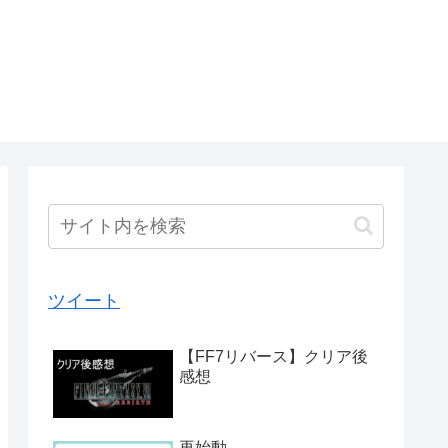
ツイート
【FF7リバース】クリア後
感想
再始動