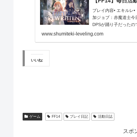
【FF14】毎日活動報
プレイ内容• エキルレ
加ジョブ：赤魔道士今
DPSが踊り子だった
しかったです。...
www.shumiteki-leveling.com
いいね:
ゲーム
FF14
プレイ日記
活動日誌
スポ