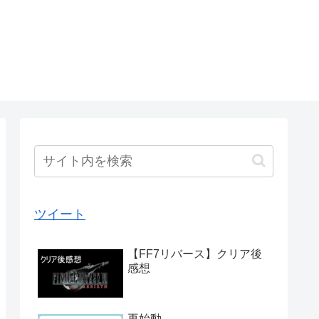
ツイート
【FF7リバース】クリア後
感想
再始動