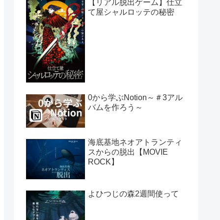
【リアル脱出ゲーム】仕立
て屋シャルロッテの秘密
0から学ぶNotion～＃3アル
バムを作ろう～
海底基地ネオアトランティ
スからの脱出【MOVIE
ROCK】
よひつじの森2週間使って