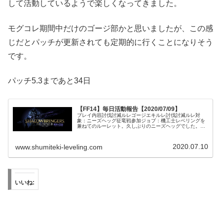
して活動しているようで楽しくなってきました。
モグコレ期間中だけのゴージ部かと思いましたが、この感
じだとパッチが更新されても定期的に行くことになりそう
です。
パッチ5.3まであと34日
【FF14】毎日活動報告【2020/07/09】
プレイ内容討伐討滅ルレゴージエキルレ討伐討滅ルレ対
象：ニーズヘッグ征竜戦参加ジョブ：機工士レベリングを
兼ねてのルーレット。久しぶりのニーズヘッグでした。極
ではないので全滅は免れましたが、自分以外のDPSは全員
一度倒れました。若葉が多かったの...
2020.07.10
www.shumiteki-leveling.com
いいね: