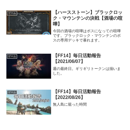
【ハースストーン】ブラックロッ
ゲーム
ク・マウンテンの決戦【酒場の喧
嘩】
今回の酒場の喧嘩はボスになっての喧嘩
です。ブラックロック・マウンテンのボ
スの専用デッキで暴れます。
【FF14】毎日活動報告
ゲーム
【2021/06/07】
週の最終日。ギリギリトークンは揃いま
した。
【FF14】毎日活動報告
ゲーム
【2022/08/26】
無人島に籠った時間