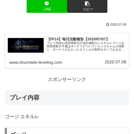
LINE
コピー
2020.07.09
【FF14】毎日活動報告【2020/07/07】
プレイ内容お得意様取引討伐討滅戦ルレエキルレゴージお
得意様取引今週はボーナスがついていたシロちゃんの採取
と、ボーナスがなかったカイシルの制作をやっておきまし
た。討伐討滅戦ルレ対象：真ガルーダ参加ジョブ：機工士
久しぶりの討滅戦ルレです。真ガル...
2020.07.08
www.shumiteki-leveling.com
スポンサーリンク
プレイ内容
ゴージ エキルレ