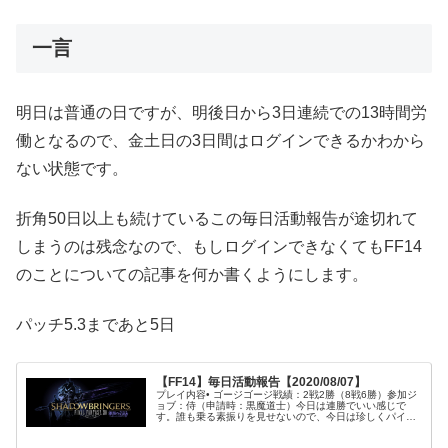
一言
明日は普通の日ですが、明後日から3日連続での13時間労
働となるので、金土日の3日間はログインできるかわから
ない状態です。
折角50日以上も続けているこの毎日活動報告が途切れて
しまうのは残念なので、もしログインできなくてもFF14
のことについての記事を何か書くようにします。
パッチ5.3まであと5日
【FF14】毎日活動報告【2020/08/07】
プレイ内容• ゴージゴージ戦績：2戦2勝（8戦6勝）参加ジ
ョブ：侍（申請時：黒魔道士）今日は連勝でいい感じで
す。誰も乗る素振りを見せないので、今日は珍しくパイロ
ットをしていました。これまでチェイサーしか乗ったこと
がありませんでしたが、今回は...