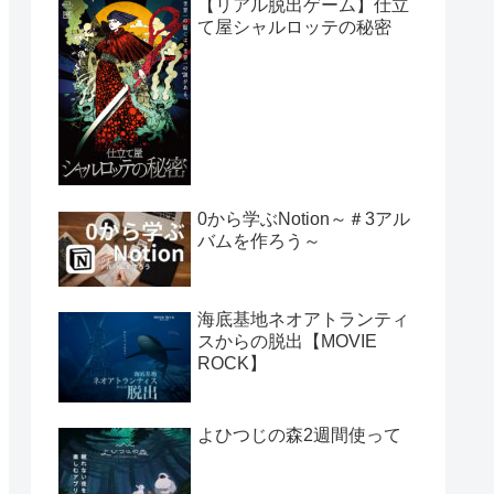
【リアル脱出ゲーム】仕立
て屋シャルロッテの秘密
0から学ぶNotion～＃3アル
バムを作ろう～
海底基地ネオアトランティ
スからの脱出【MOVIE
ROCK】
よひつじの森2週間使って