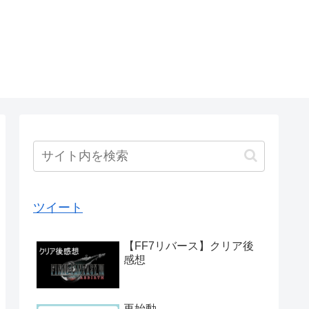
ツイート
【FF7リバース】クリア後
感想
再始動