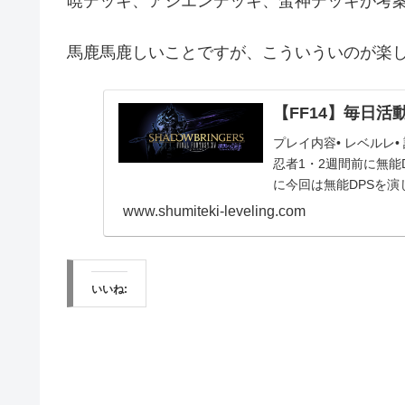
暁デッキ、アシエンデッキ、蛮神デッキが考
馬鹿馬鹿しいことですが、こういういのが楽
【FF14】毎日活動報
プレイ内容• レベルレ
忍者1・2週間前に無
に今回は無能DPSを
参加は初...
www.shumiteki-leveling.com
いいね: