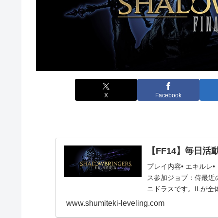
X
Facebook
【FF14】毎日活動報
プレイ内容• エキルレ•
ス参加ジョブ：侍最近
ニドラスです。ILが全
た。別に...
www.shumiteki-leveling.com