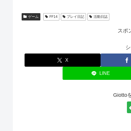
ゲーム
FF14
プレイ日記
活動日誌
スポ
シ
X
LINE
Giot