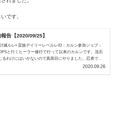
案されました。
しいです。
告【2020/09/25】
• 討滅ルレ• 蛮族デイリーレベルレID：カルン参加ジョブ：
能DPSと行くヒーラー修行で行って以来のカルンです。流石
演じるわけにはいかないので真面目にやりました。忍者での
2020.09.26