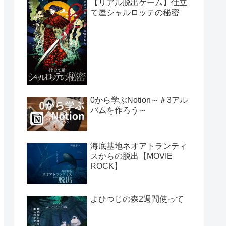
【リアル脱出ゲーム】仕立
て屋シャルロッテの秘密
0から学ぶNotion～＃3アル
バムを作ろう～
海底基地ネオアトランティ
スからの脱出【MOVIE
ROCK】
よひつじの森2週間使って