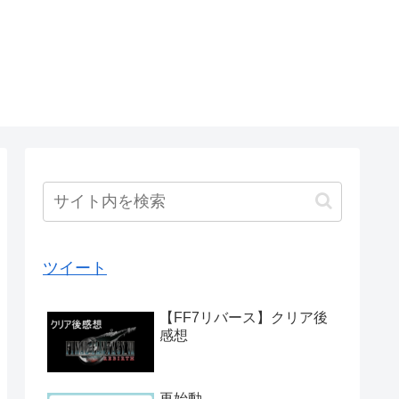
ツイート
【FF7リバース】クリア後
感想
再始動