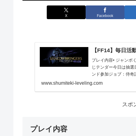
X
Facebook
【FF14】毎日活動報
プレイ内容• ジャンボ
じテンダー今日は抽選
ンド参加ジョブ：侍奇
ともなく...
www.shumiteki-leveling.com
スポ
プレイ内容