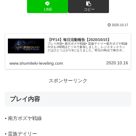
LINE
コピー
2020.10.17
【FF14】毎日活動報告【2020/10/15】
プレイ内容• 南方ボズヤ戦線• 蛮族デイリー南方ボズヤ戦線
今日も1時間ほどソロで参加しました。レジスタンスラン
クはひとつ上がり9になりました。昨日の時点で南方ボズ
ヤの全域に移動できるようになったので、ここから先はラ
ンクが上がれば上がるほどス...
2020.10.16
www.shumiteki-leveling.com
スポンサーリンク
プレイ内容
• 南方ボズヤ戦線
• 蛮族デイリー