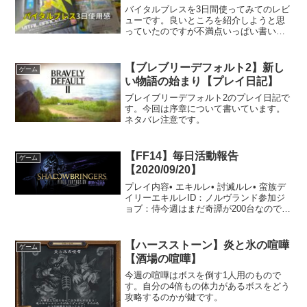
バイタルブレスを3日間使ってみてのレビ
ューです。良いところを紹介しようと思
っていたのですが不満点いっぱい書いて
しまいました。
【ブレブリーデフォルト2】新し
ゲーム
い物語の始まり【プレイ日記】
ブレイブリーデフォルト2のプレイ日記で
す。今回は序章について書いています。
ネタバレ注意です。
【FF14】毎日活動報告
ゲーム
【2020/09/20】
プレイ内容• エキルレ• 討滅ルレ• 蛮族デ
イリーエキルレID：ノルヴランド参加ジ
ョブ：侍今週はまだ奇譚が200台なのでエ
キルレにも行かないといけないです。今
回はノルヴランドで珍しく初見さんに当
たりました。以前にもありましたが、相
【ハースストーン】炎と氷の喧嘩
ゲーム
方同士でフ...
【酒場の喧嘩】
今週の喧嘩はボスを倒す1人用のもので
す。自分の4倍もの体力があるボスをどう
攻略するのかが鍵です。