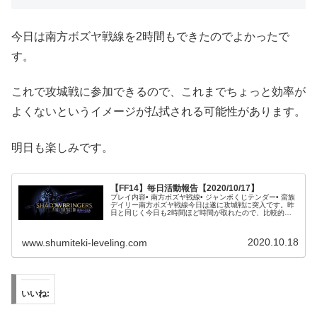
今日は南方ボズヤ戦線を2時間もできたのでよかったで
す。
これで攻城戦に参加できるので、これまでちょっと効率が
よくないというイメージが払拭される可能性があります。
明日も楽しみです。
【FF14】毎日活動報告【2020/10/17】
プレイ内容• 南方ボズヤ戦線• ジャンボくじテンダー• 蛮族
デイリー南方ボズヤ戦線今日は遂に攻城戦に突入です。昨
日と同じく今日も2時間ほど時間が取れたので、比較的長
めかつFCメンバーとパーティを組んで遊ぶことができまし
た。スカーミッシュとク...
2020.10.18
www.shumiteki-leveling.com
いいね: