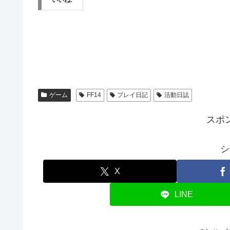
いいね:
ゲーム
FF14
プレイ日記
活動日誌
スポ
シ
X
LINE