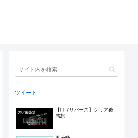
ツイート
【FF7リバース】クリア後
感想
再始動