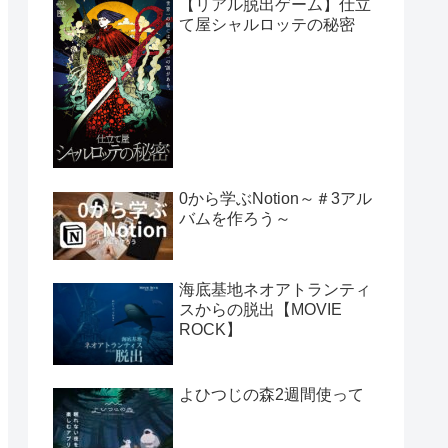
【リアル脱出ゲーム】仕立
て屋シャルロッテの秘密
0から学ぶNotion～＃3アル
バムを作ろう～
海底基地ネオアトランティ
スからの脱出【MOVIE
ROCK】
よひつじの森2週間使って