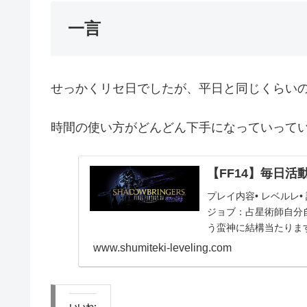
一言
せっかくリセ日でしたが、平日と同じくらい
時間の使い方がどんどん下手になっていって
【FF14】毎日活動報
プレイ内容• レベルレ•
ジョブ：占星術師自分
う蛮神に結構当たりま
になって...
www.shumiteki-leveling.com