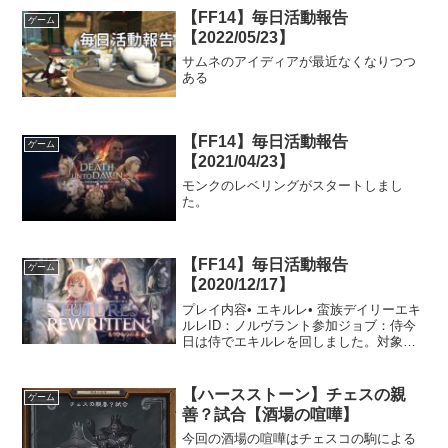
【FF14】毎日活動報告
ゲーム
【2022/05/23】
サムネのアイディアが最近なくなりつつ
ある
【FF14】毎日活動報告
ゲーム
【2021/04/23】
モンクのレベリングがスタートしまし
た。
【FF14】毎日活動報告
ゲーム
【2020/12/17】
プレイ内容• エキルレ• 蛮族デイリーエキ
ルレID：ノルヴラント参加ジョブ：侍今
日は侍でエキルレを回しました。対象も
ノルヴラントだったのでかなり楽して進
んでいくことができました。珍しくMIP
を3つもらいました。もしかしたら3人と
【ハースストーン】チェスの親
ゲーム
も身内だった...
善？試合【酒場の喧嘩】
今回の酒場の喧嘩はチェスコの駒による