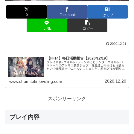
X
Facebook
はてブ
LINE
コピー
2020.12.21
【FF14】毎日活動報告【2020/12/19】
プレイ内容• エキルレ• ジャンボくじテンダーエキルレID：
マトーヤのアトリエ参加ジョブ：赤魔道士今日はもう疲れ
たので赤魔道士でエキルレにしました。相方DPSが踊り子
だったので、バフをもらえて結構なダメージを出すことが
できて楽しかったです。...
2020.12.20
www.shumiteki-leveling.com
スポンサーリンク
プレイ内容