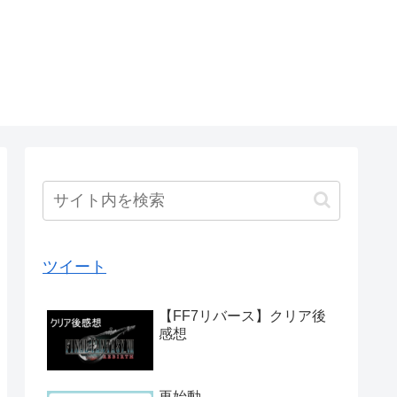
ツイート
【FF7リバース】クリア後
感想
再始動