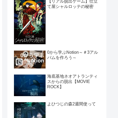
【リアル脱出ゲーム】仕立
て屋シャルロッテの秘密
0から学ぶNotion～＃3アル
バムを作ろう～
海底基地ネオアトランティ
スからの脱出【MOVIE
ROCK】
よひつじの森2週間使って