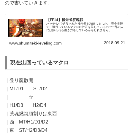
ので書いていきます。
【FF14】極朱雀征魂戦
パッチ4.4で追加された極朱雀を攻略しました。 完全主観
で、流行っているマクロに苦言を呈しているので一部の人
には嫌われる書き方をしているかもしれません。
2018.09.21
www.shumiteki-leveling.com
現在出回っているマクロ
｜登り龍散開
｜MT/D1 ST/D2
｜ ☆
｜H1/D3 H2/D4
｜荒魂燃焼頭割りは東西
｜西 MT/H1/D1/D2
｜東 ST/H2/D3/D4