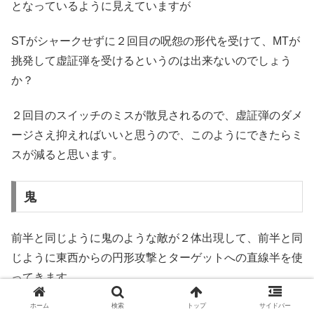
となっているように見えていますが
STがシャークせずに２回目の呪怨の形代を受けて、MTが
挑発して虚証弾を受けるというのは出来ないのでしょう
か？
２回目のスイッチのミスが散見されるので、虚証弾のダメ
ージさえ抑えればいいと思うので、このようにできたらミ
スが減ると思います。
鬼
前半と同じように鬼のような敵が２体出現して、前半と同
じように東西からの円形攻撃とターゲットへの直線半を使
ってきます。
ホーム
検索
トップ
サイドバー
この時ワープ円形も同時に来ます。