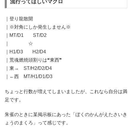
流行ってほしいマクロ
｜登り龍散開
｜※対角にしか発生しません※
｜MT/D1 ST/D2
｜ ☆
｜H1/D3 H2/D4
｜荒魂燃焼頭割りは❝東西❞
｜東→ ST/H2/D2/D4
｜←西 MT/H1/D1/D3
ちょっと行数が増えてしまいましたが、これなら自分は満
足です。
朱雀のときに某掲示板にあった「ぼくのかんがえたさいき
ょうのまくろ」って感じです。