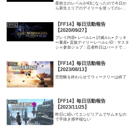
星術士のレベルが43になったので今日か
ら新生エリアのデイリーを使ってのレベ
リングをやっていきます。新生エリアの
蛮族デイリーはレベルアジャストがない
ので、それぞれの蛮族内でもクエストの
【FF14】毎日活動報告
ゲーム
レベルがいくつかあ...
【2020/09/27】
プレイ内容• レベルレ• 討滅ルレ• クッキ
ー量産• 蛮族デイリーレベルレID：サスタ
シャ参加ジョブ：忍者昨日はハードでし
たが今日は何度と行ったノーマルのサス
タシャです。ここでも使えるアクション
は実質2つなのでかなり退屈でした。改め
【FF14】毎日活動報告
ゲーム
て調べて...
【2023/08/13】
空想帳を終わらせてウィークリーは終了
【FF14】毎日活動報告
ゲーム
【2023/11/25】
昨日に続いてエンピリアムでサムネなの
で手抜き感半端ない