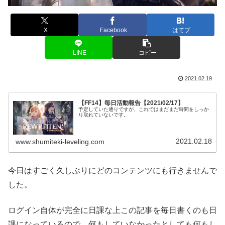
X
Facebook
はてブ
LINE
コピー
2021.02.19
【FF14】毎日活動報告【2021/02/17】
予定していた通りですが、これではまだまだ時間をしっか
り取れていないです。
2021.02.18
www.shumiteki-leveling.com
今日はすごく久しぶりにどのコンテンツにも行きませんで
した。
ログイン自体が完全に日課な上この記事を毎日書くのも日
課になっているので、何もしていなかったとしても何もし