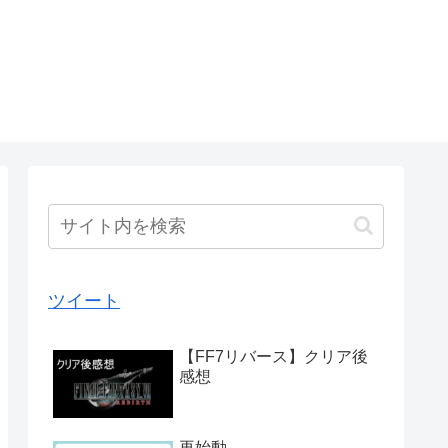
ツイート
【FF7リバース】クリア後
感想
再始動