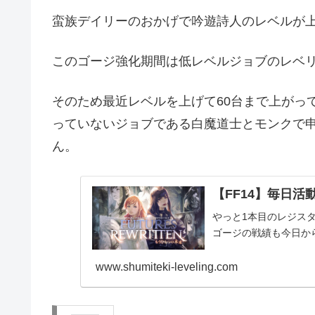
蛮族デイリーのおかげで吟遊詩人のレベルが
このゴージ強化期間は低レベルジョブのレベ
そのため最近レベルを上げて60台まで上がっ
っていないジョブである白魔道士とモンクで
ん。
【FF14】毎日活動報
やっと1本目のレジス
ゴージの戦績も今日か
www.shumiteki-leveling.com