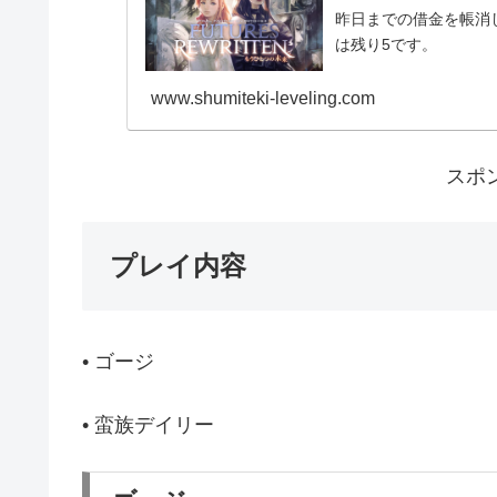
昨日までの借金を帳消
は残り5です。
www.shumiteki-leveling.com
スポ
プレイ内容
• ゴージ
• 蛮族デイリー