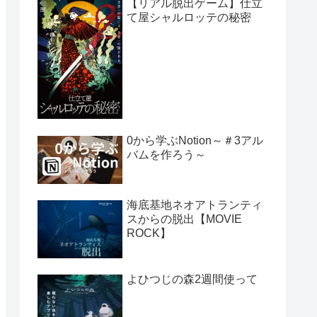
【リアル脱出ゲーム】仕立
て屋シャルロッテの秘密
0から学ぶNotion～＃3アル
バムを作ろう～
海底基地ネオアトランティ
スからの脱出【MOVIE
ROCK】
よひつじの森2週間使って