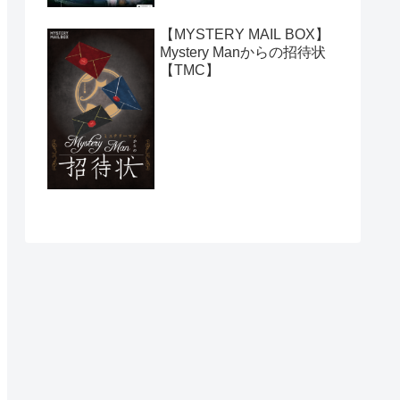
【MYSTERY MAIL BOX】
Mystery Manからの招待状
【TMC】