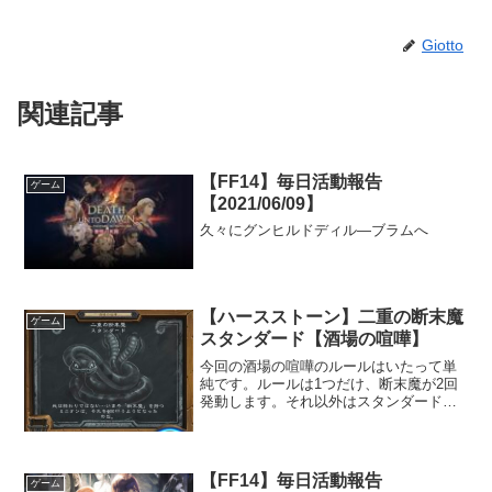
Giotto
関連記事
【FF14】毎日活動報告
ゲーム
【2021/06/09】
久々にグンヒルドディル―ブラムへ
【ハースストーン】二重の断末魔
ゲーム
スタンダード【酒場の喧嘩】
今回の酒場の喧嘩のルールはいたって単
純です。ルールは1つだけ、断末魔が2回
発動します。それ以外はスタンダード戦
と同じです。
【FF14】毎日活動報告
ゲーム