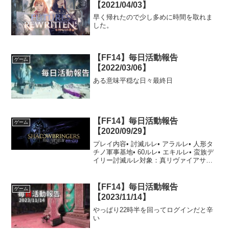
【2021/04/03】
早く帰れたので少し多めに時間を取れま
した。
【FF14】毎日活動報告
ゲーム
【2022/03/06】
ある意味平穏な日々最終日
【FF14】毎日活動報告
ゲーム
【2020/09/29】
プレイ内容• 討滅ルレ• アラルレ• 人形タ
チノ軍事基地• 60ルレ• エキルレ• 蛮族デ
イリー討滅ルレ対象：真リヴァイアサン
参加ジョブ：忍者昨日に続き今日も真リ
ヴァイアサンに当たりました。昨日とは
違い見どころもなく終了しました。アラ
【FF14】毎日活動報告
ゲーム
ルレ対...
【2023/11/14】
やっぱり22時半を回ってログインだと辛
い