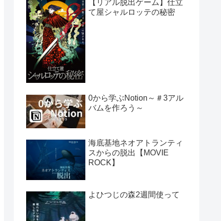
【リアル脱出ゲーム】仕立
て屋シャルロッテの秘密
0から学ぶNotion～＃3アル
バムを作ろう～
海底基地ネオアトランティ
スからの脱出【MOVIE
ROCK】
よひつじの森2週間使って