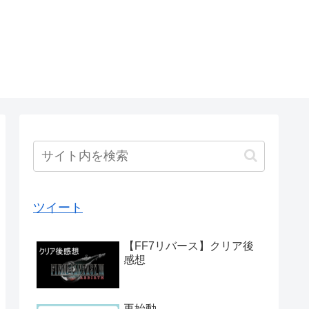
ツイート
【FF7リバース】クリア後
感想
再始動