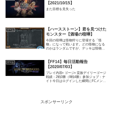
【2021/10/15】
また目標を見失った
【ハースストーン】君を見つけた
ゲーム
モンスター【酒場の喧嘩】
今回の喧嘩は怪物狩りに登場する「怪
物」になって戦います。どの怪物になる
のかはランダムですが、デッキは怪物ご
とに固定になっています。
【FF14】毎日活動報告
ゲーム
【2020/07/03】
プレイ内容• ゴージ• 蛮族デイリーゴージ
戦績：2戦0勝（9戦4勝）参加ジョブ：ナ
イト今日はログインした瞬間にFCメンバ
ーに拉致られました。残念ながらフルパ
ーティではなかったのですが、3人で参加
しました。結果は見ての通り非常に残念
な結果にな...
スポンサーリンク