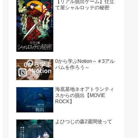
【リアル脱出ゲーム】仕立
て屋シャルロッテの秘密
0から学ぶNotion～＃3アル
バムを作ろう～
海底基地ネオアトランティ
スからの脱出【MOVIE
ROCK】
よひつじの森2週間使って