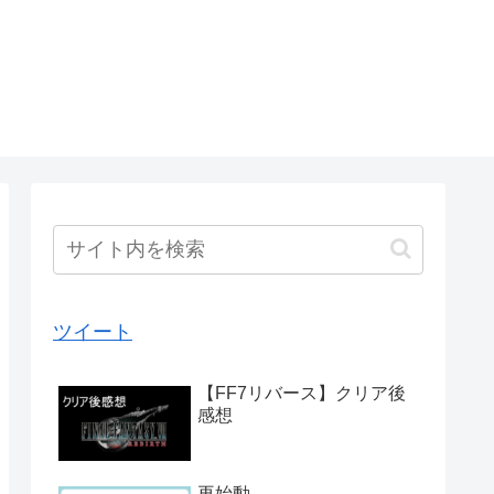
ツイート
【FF7リバース】クリア後
感想
再始動