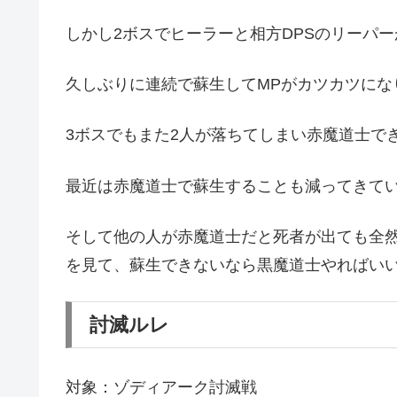
しかし2ボスでヒーラーと相方DPSのリーパ
久しぶりに連続で蘇生してMPがカツカツにな
3ボスでもまた2人が落ちてしまい赤魔道士で
最近は赤魔道士で蘇生することも減ってきて
そして他の人が赤魔道士だと死者が出ても全然
を見て、蘇生できないなら黒魔道士やればい
討滅ルレ
対象：ゾディアーク討滅戦