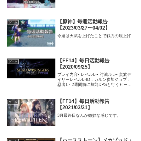
【原神】毎週活動報告
ゲーム
【2023/03/27〜04/02】
今週は天賦を上げたことで戦力の底上げ
【FF14】毎日活動報告
ゲーム
【2020/09/25】
プレイ内容• レベルレ• 討滅ルレ• 蛮族デ
イリーレベルレID：カルン参加ジョブ：
忍者1・2週間前に無能DPSと行くヒーラ
ー修行で行って以来のカルンです。流石
に今回は無能DPSを演じるわけにはいか
ないので真面目にやりました。忍者での
【FF14】毎日活動報告
ゲーム
参加は初...
【2021/03/31】
3月最終日なんか微妙な感じです。
【ハースストーン】メカゾッド・