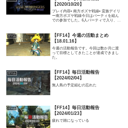
【2020/10/20】
プレイ内容• 南方ボズヤ戦線• 蛮族デイリ
ー南方ボズヤ戦線今日はパーティを組ん
での参加でした。6人パーティで入り、攻
城戦までは上段でクラスターを狩ってい
ました。クラスター狩りをすると決めて
いましたが、クリティカルエンゲージメ
【FF14】今週の活動まとめ
ゲーム
ントが発生すれば...
【18.01.16】
今週の活動報告です。今回は数か月に渡
って目標としてきたことが達成できまし
た。
【FF14】毎日活動報告
ゲーム
【2024/02/04】
無人島の予定組むの忘れた
【FF14】毎日活動報告
ゲーム
【2024/01/23】
疲れで雑になっている