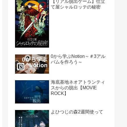
【リアル脱出ゲーム】仕立
て屋シャルロッテの秘密
0から学ぶNotion～＃3アル
バムを作ろう～
海底基地ネオアトランティ
スからの脱出【MOVIE
ROCK】
よひつじの森2週間使って