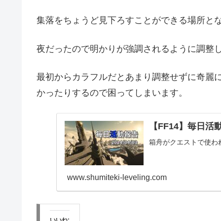
集落をちょうど見下ろすことができる場所と
夜だったので明かりが強調されるように調整
最初からカラフルだとあまり調整せずに奇麗
かったりするので困ってしまいます。
【FF14】毎日活動報
箱舟がクエストで使わ
www.shumiteki-leveling.com
いいね: