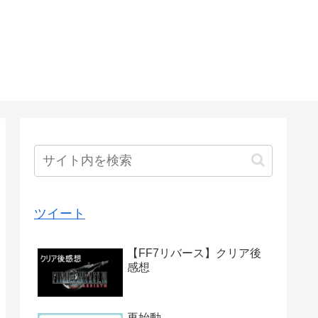
ツイート
【FF7リバース】クリア後
感想
再始動